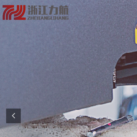
科学管理出效益
紧固未
公司在吸取国内外工艺和
种，年产量20000吨规