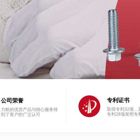
ꁹ
专利证书
公司荣誉
取得专利32项，
力航的优质产品与细心服务得
专利28项发明专
到了客户的广泛认可