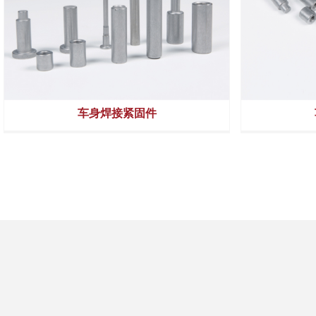
铰链紧固件
车身焊接紧固件