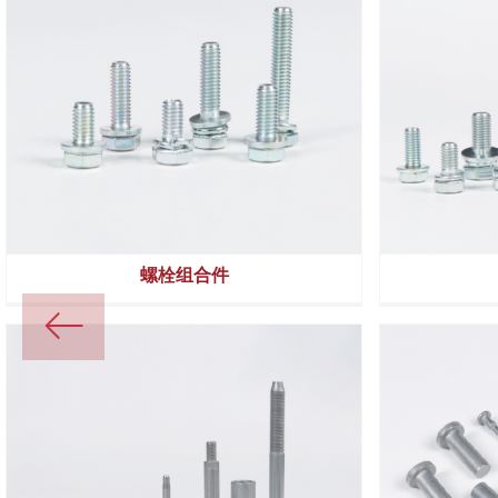
车轮螺母
螺栓组合件
ꂃ