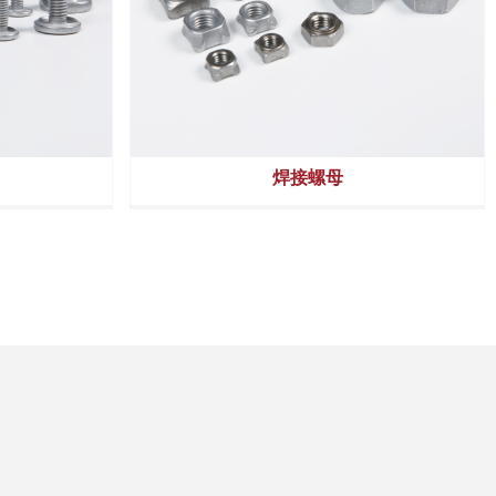
铰链紧固件
焊接螺母