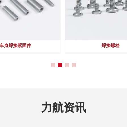
铰链紧固件
铰链紧固件
车身焊接紧固件
焊接螺栓
力航资讯