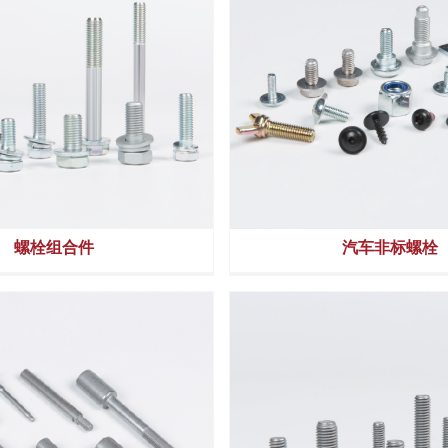
锁紧螺母
六角法兰螺母
螺栓组合件
汽车非标螺栓