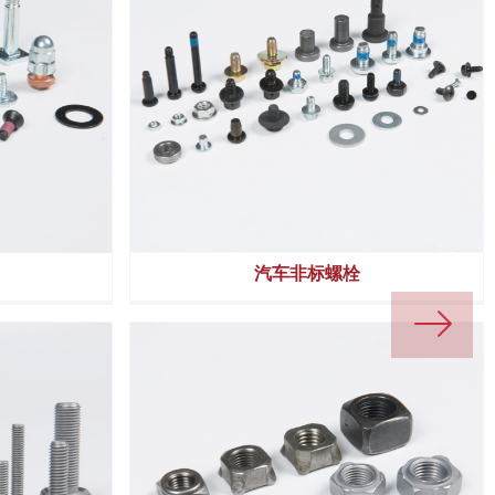
螺母组合件
汽车非标螺栓
ꁹ