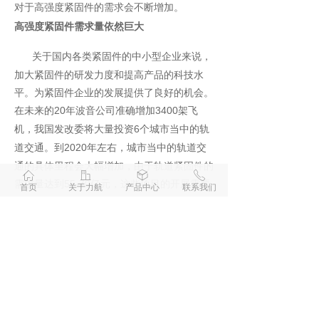
对于高强度紧固件的需求会不断增加。
高强度紧固件需求量依然巨大
关于国内各类紧固件的中小型企业来说，
加大紧固件的研发力度和提高产品的科技水
平。为紧固件企业的发展提供了良好的机会。
在未来的
年波音公司准确增加
架飞
20
3400
机，我国发改委将大量投资
个城市当中的轨
6
道交通。到
年左右，城市当中的轨道交
2020
通的具体里程会大幅增加，由于轨道紧固件的
ꀇ
ꀶ
ꁦ
ꂅ
需求量达到
亿元，这些项目的开展需要
55-70
首页
关于力航
产品中心
联系我们
大量的高强度紧固件，所以国内的紧固件生产
企业一定要转变观念，积极生产紧固件。
前一个：
无
ꄴ
后一个：
无
ꄲ