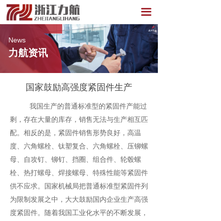
끀
News
力航资讯
国家鼓励高强度紧固件生产
我国生产的普通标准型的紧固件产能过
剩，存在大量的库存，销售无法与生产相互匹
配。相反的是，紧固件销售形势良好，高温
度、
、钛塑复合、
六角螺栓
六角螺栓、压铆螺
母、自攻钉、铆钉、挡圈、组合件、轮毂螺
特殊性能等紧固件
栓、热打螺母、焊接螺母、
供不应求。国家机械局把普通标准型紧固件列
为限制发展之中，大大鼓励国内企业生产高强
度紧固件。随着我国工业化水平的不断发展，