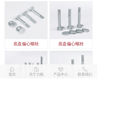
底盘偏心螺栓
底盘偏心螺栓
ꀇ
ꀶ
ꁦ
ꂅ
首页
关于力航
产品中心
联系我们
车底盘高强度螺栓
六角法兰螺栓（达克罗）
查看更多
版权所有 © 
浙江力航汽车部件有限公司