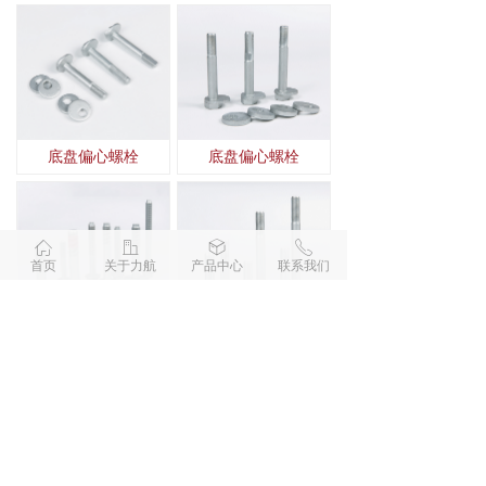
底盘偏心螺栓
底盘偏心螺栓
ꀇ
ꀶ
ꁦ
ꂅ
首页
关于力航
产品中心
联系我们
车底盘高强度螺栓
六角法兰螺栓（达克罗）
查看更多
版权所有 © 
浙江力航汽车部件有限公司