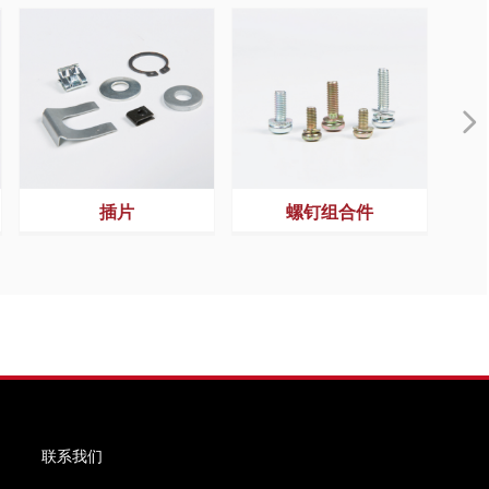
넲
插片
螺钉组合件
联系我们