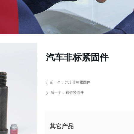
汽车非标紧固件
前一个：
汽车非标紧固件
ꄴ
后一个：
铰链紧固件
ꄲ
其它产品