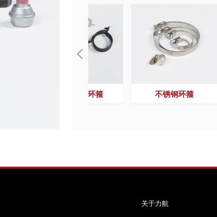
넳
六角法兰螺栓（达克
六角法兰螺栓（黑
车底盘高强度螺栓
汽车非标紧固件
汽车非标紧固件
车身焊接紧固件
车身焊接紧固件
黑锌法兰面螺栓
商用车紧固件
商用车紧固件
六角法兰螺母
汽车非标螺栓
汽车非标螺栓
六角法兰螺栓
六角法兰螺栓
底盘偏心螺栓
底盘偏心螺栓
铰链紧固件
铰链紧固件
铰链紧固件
铰链紧固件
螺母组合件
螺栓组合件
螺栓组合件
锁紧螺母
车轮螺母
焊接螺母
焊接螺栓
钢带弹性环箍
不锈钢环箍
锌）
罗）
关于力航