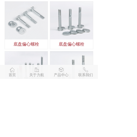
底盘偏心螺栓
底盘偏心螺栓
ꀇ
ꀶ
ꁦ
ꂅ
首页
关于力航
产品中心
联系我们
车底盘高强度螺栓
六角法兰螺栓（达克罗）
查看更多
版权所有 © 
浙江力航汽车部件有限公司