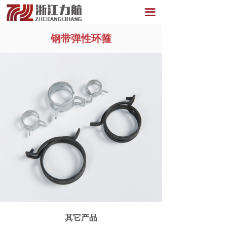
끀
钢带弹性环箍
其它产品