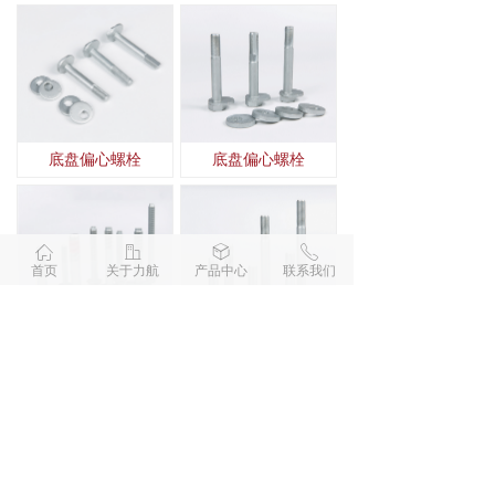
底盘偏心螺栓
底盘偏心螺栓
ꀇ
ꀶ
ꁦ
ꂅ
首页
关于力航
产品中心
联系我们
车底盘高强度螺栓
六角法兰螺栓（达克罗）
查看更多
版权所有 © 
浙江力航汽车部件有限公司